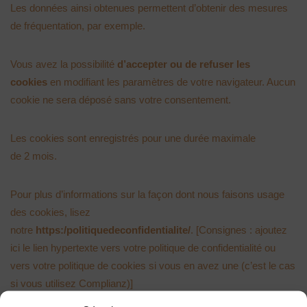
Les données ainsi obtenues permettent d’obtenir des mesures
de fréquentation, par exemple.
Vous avez la possibilité
d’accepter ou de refuser les
cookies
en modifiant les paramètres de votre navigateur. Aucun
cookie ne sera déposé sans votre consentement.
Les cookies sont enregistrés pour une durée maximale
de 2 mois.
Pour plus d’informations sur la façon dont nous faisons usage
des cookies, lisez
notre
https:/politiquedeconfidentialite/
. [Consignes : ajoutez
ici le lien hypertexte vers votre politique de confidentialité ou
vers votre politique de cookies si vous en avez une (c’est le cas
si vous utilisez Complianz)]