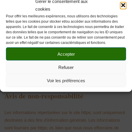
Gérer le consentement aux
6 – Droit applicable et attribution de juridiction.
cookies
Pour offrir les meilleures expériences, nous utilisons des technologies
telles que les cookies pour stocker et/ou accéder aux informations des
Tout litige en relation avec l’utilisation du site
https:
est soumis
appareils. Le fait de consentir à ces technologies nous permettra de traiter
au droit français. En dehors des cas où la loi ne le permet pas, il
des données telles que le comportement de navigation ou les ID uniques
sur ce site. Le fait de ne pas consentir ou de retirer son consentement peut
est fait attribution exclusive de juridiction aux tribunaux
avoir un effet négatif sur certaines caractéristiques et fonctions.
compétents de
Grenoble
.
Accepter
Refuser
Voir les préférences
Avis de non-responsabilité
Les informations répertoriées sur le site https: sont uniquement
destinées à des fins d’information générale. Les informations
sont fournies par https: et, bien que nous nous efforcions de